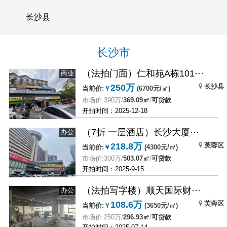
长沙县
长沙市
（法拍门面）仁和苑A栋101···
商业
长沙县
250万
当前价:
￥
(6700元/㎡)
市场价:390万/
369.09㎡
/
可贷款
开拍时间：2025-12-18
（7折 一层酒店）长沙大厦···
办公
芙蓉区
218.8万
当前价:
￥
(4300元/㎡)
市场价:300万/
503.07㎡
/
可贷款
开拍时间：2025-9-15
（法拍写字楼）顺天国际财···
办公
芙蓉区
108.6万
当前价:
￥
(3650元/㎡)
市场价:250万/
296.93㎡
/
可贷款