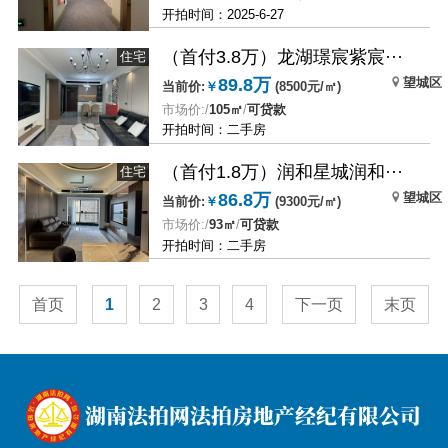
开拍时间：2025-6-27
（首付3.8万）龙湖璟宸紫宸···
住宅
望城区
89.8万
当前价:
￥
(8500元/㎡)
市场价:/
105㎡
/
可贷款
开拍时间：二手房
（首付1.8万）润和星城润和···
住宅
望城区
86.8万
当前价:
￥
(9300元/㎡)
市场价:/
93㎡
/
可贷款
开拍时间：二手房
首页
1
2
3
4
下一页
末页