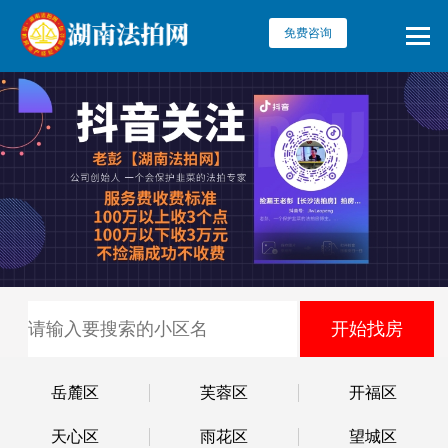
免费咨询
岳麓区
芙蓉区
开福区
天心区
雨花区
望城区