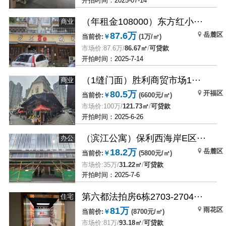
开拍时间：2025-07-14
（年租金108000）东方红小···
商业
岳麓区
87.6万
当前价:
￥
(1万/㎡)
市场价:87.6万/
86.67㎡
/
可贷款
开拍时间：2025-7-14
（1缝门面）胜利商贸市场1···
商业
开福区
80.5万
当前价:
￥
(6600元/㎡)
市场价:100万/
121.73㎡
/
可贷款
开拍时间：2025-6-26
（滨江公寓）保利西海岸E区···
办公
岳麓区
18.2万
当前价:
￥
(5800元/㎡)
市场价:35万/
31.22㎡
/
可贷款
开拍时间：2025-7-6
第六都法拍房6栋2703-2704···
住宅
雨花区
81万
当前价:
￥
(8700元/㎡)
市场价:81万/
93.18㎡
/
可贷款