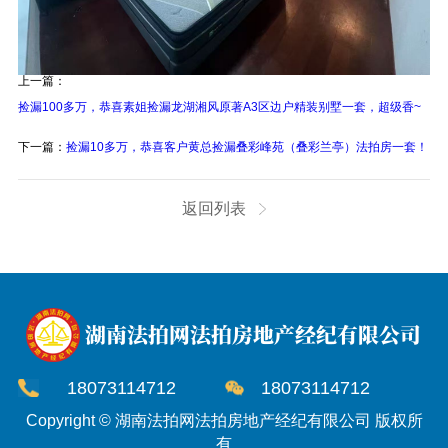
上一篇：
捡漏100多万，恭喜素姐捡漏龙湖湘风原著A3区边户精装别墅一套，超级香~
下一篇：
捡漏10多万，恭喜客户黄总捡漏叠彩峰苑（叠彩兰亭）法拍房一套！
返回列表
18073114712
18073114712
Copyright © 湖南法拍网法拍房地产经纪有限公司 版权所
有