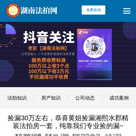
免费咨询
法拍知识
房产知识
公司动态
成功案例
捡漏30万左右，恭喜黄姐捡漏湘熙水郡精
装法拍房一套，纯靠我们专业捡的漏~
来源:湖南法拍网
作者:qin_1986
时间:2025-06-20
点击:1203